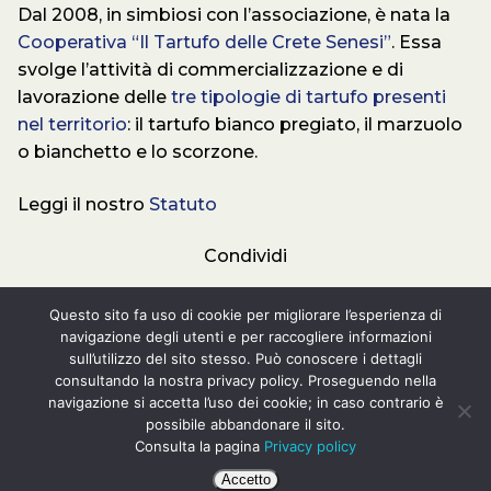
Dal 2008, in simbiosi con l’associazione, è nata la
Cooperativa “Il Tartufo delle Crete Senesi”
. Essa
svolge l’attività di commercializzazione e di
lavorazione delle
tre tipologie di tartufo presenti
nel territorio
: il tartufo bianco pregiato, il marzuolo
o bianchetto e lo scorzone.
Leggi il nostro
Statuto
Condividi
WhatsApp
Facebook
Twitter
LinkedIn
Email
Condiv
Questo sito fa uso di cookie per migliorare l’esperienza di
navigazione degli utenti e per raccogliere informazioni
sull’utilizzo del sito stesso. Può conoscere i dettagli
consultando la nostra privacy policy. Proseguendo nella
navigazione si accetta l’uso dei cookie; in caso contrario è
possibile abbandonare il sito.
Associazione Tartufai Senesi – 2026 – Website
Consulta la pagina
Privacy policy
powered by
Customify
.
Web Design by
LB
Accetto