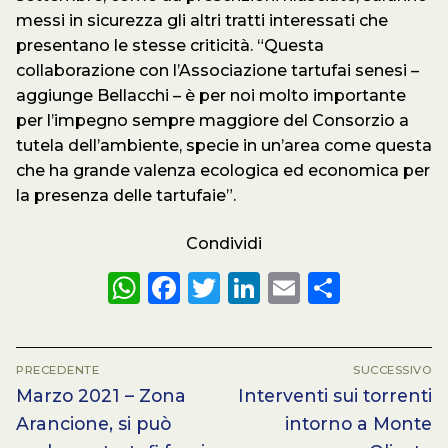
messi in sicurezza gli altri tratti interessati che
presentano le stesse criticità. “Questa
collaborazione con l’Associazione tartufai senesi –
aggiunge Bellacchi – è per noi molto importante
per l’impegno sempre maggiore del Consorzio a
tutela dell’ambiente, specie in un’area come questa
che ha grande valenza ecologica ed economica per
la presenza delle tartufaie”.
Condividi
WhatsApp
Facebook
Twitter
LinkedIn
Email
Condiv
NAVIGAZIONE
PRECEDENTE
SUCCESSIVO
ARTICOLI
Articolo
Articolo
Marzo 2021 – Zona
Interventi sui torrenti
precedente:
successivo:
Arancione, si può
intorno a Monte